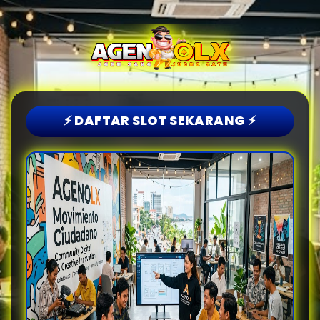
⚡️ DAFTAR SLOT SEKARANG ⚡
✈️
️
✈
✈️
✈️
️
️
✈️
✈️
✈️
✈️
️
✈
✈️